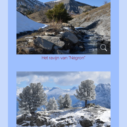
Het ravijn van "Négron"