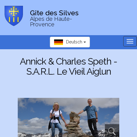
Gîte des Silves
Alpes de Haute-
Provence
Tog
Deutsch
nav
Annick & Charles Speth -
S.A.R.L. Le Vieil Aiglun